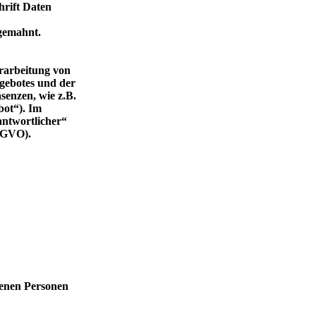
hrift Daten
bgemahnt.
rarbeitung von
gebotes und der
senzen, wie z.B.
bot“). Im
antwortlicher“
DSGVO).
fenen Personen