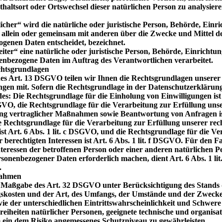
thaltsort oder Ortswechsel dieser natürlichen Person zu analysier
icher“ wird die natürliche oder juristische Person, Behörde, Einr
ie allein oder gemeinsam mit anderen über die Zwecke und Mittel 
genen Daten entscheidet, bezeichnet.
iter“ eine natürliche oder juristische Person, Behörde, Einrichtu
onenbezogene Daten im Auftrag des Verantwortlichen verarbeitet.
htsgrundlagen
s Art. 13 DSGVO teilen wir Ihnen die Rechtsgrundlagen unserer
gen mit. Sofern die Rechtsgrundlage in der Datenschutzerklärun
des: Die Rechtsgrundlage für die Einholung von Einwilligungen ist A
VO, die Rechtsgrundlage für die Verarbeitung zur Erfüllung uns
g vertraglicher Maßnahmen sowie Beantwortung von Anfragen ist
e Rechtsgrundlage für die Verarbeitung zur Erfüllung unserer rec
ist Art. 6 Abs. 1 lit. c DSGVO, und die Rechtsgrundlage für die Ve
erechtigten Interessen ist Art. 6 Abs. 1 lit. f DSGVO. Für den Fal
nteressen der betroffenen Person oder einer anderen natürlichen P
sonenbezogener Daten erforderlich machen, dient Art. 6 Abs. 1 li
.
nahmen
h Maßgabe des Art. 32 DSGVO unter Berücksichtigung des Stands 
skosten und der Art, des Umfangs, der Umstände und der Zwecke
ie der unterschiedlichen Eintrittswahrscheinlichkeit und Schwere 
reiheiten natürlicher Personen, geeignete technische und organisat
in dem Risiko angemessenes Schutzniveau zu gewährleisten.