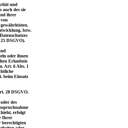
rität und
 auch des sie
und ihrer
 von
gewährleisten.
ntwicklung, bzw.
 Datenschutzes
t. 25 DSGVO).
und
teln oder ihnen
ichen Erlaubnis
. Art. 6 Abs. 1
chtliche
B. beim Einsatz
 Art. 28 DSGVO.
 oder des
nanspruchnahme
ieht, erfolgt
e Ihrer
r berechtigten
arbeiten oder