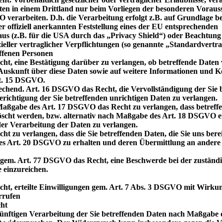
aten in einem Drittland nur beim Vorliegen der besonderen Voraus
O verarbeiten. D.h. die Verarbeitung erfolgt z.B. auf Grundlage b
er offiziell anerkannten Feststellung eines der EU entsprechenden
us (z.B. für die USA durch das „Privacy Shield“) oder Beachtung o
ieller vertraglicher Verpflichtungen (so genannte „Standardvertra
ffenen Personen
cht, eine Bestätigung darüber zu verlangen, ob betreffende Daten 
uskunft über diese Daten sowie auf weitere Informationen und K
t. 15 DSGVO.
echend. Art. 16 DSGVO das Recht, die Vervollständigung der Sie 
erichtigung der Sie betreffenden unrichtigen Daten zu verlangen.
Maßgabe des Art. 17 DSGVO das Recht zu verlangen, dass betreff
öscht werden, bzw. alternativ nach Maßgabe des Art. 18 DSGVO e
er Verarbeitung der Daten zu verlangen.
ht zu verlangen, dass die Sie betreffenden Daten, die Sie uns berei
s Art. 20 DSGVO zu erhalten und deren Übermittlung an andere 
 gem. Art. 77 DSGVO das Recht, eine Beschwerde bei der zuständ
 einzureichen.
cht, erteilte Einwilligungen gem. Art. 7 Abs. 3 DSGVO mit Wirkun
rrufen
ht
ünftigen Verarbeitung der Sie betreffenden Daten nach Maßgabe d