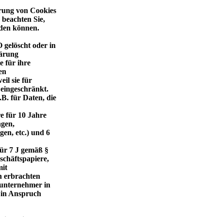
erung von Cookies
 beachten Sie,
rden können.
gelöscht oder in
lärung
e für ihre
en
il sie für
 eingeschränkt.
.B. für Daten, die
e für 10 Jahre
ngen,
en, etc.) und 6
für 7 J gemäß §
chäftspapiere,
mit
h erbrachten
tunternehmer in
 in Anspruch