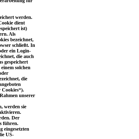
erarbeitung für
eichert werden.
Cookie dient
peichert ist)
ern. Als
kies bezeichnet,
wser schließt. In
oder ein Login-
ichnet, die auch
s gespeichert
 einem solchen
oder
zeichnet, die
 angeboten
y Cookies“).
m Rahmen unserer
n, werden sie
ktivieren.
rden. Der
s führen.
g eingesetzten
die US-