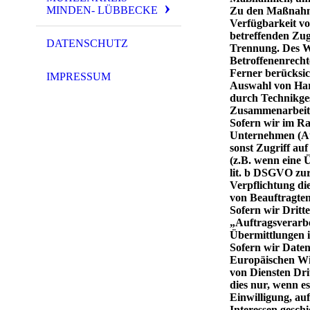
MINDEN- LÜBBECKE
Zu den Maßnahmen
Verfügbarkeit vo
betreffenden Zug
DATENSCHUTZ
Trennung. Des W
Betroffenenrech
Ferner berücksic
IMPRESSUM
Auswahl von Har
durch Technikges
Zusammenarbeit 
Sofern wir im R
Unternehmen (Auf
sonst Zugriff auf
(z.B. wenn eine Ü
lit. b DSGVO zur 
Verpflichtung di
von Beauftragten
Sofern wir Dritt
„Auftragsverarbe
Übermittlungen i
Sofern wir Daten
Europäischen Wi
von Diensten Dri
dies nur, wenn es
Einwilligung, au
Interessen geschi