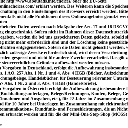
ite http://www.aboutads.info/choices/ oder die EU-Seite
nlinechoices.com/ erklärt werden. Des Weiteren kann die Speich
schaltung in den Einstellungen des Browsers erreicht werden. Bitte
nenfalls nicht alle Funktionen dieses Onlineangebotes genutzt we
aten
arbeiteten Daten werden nach Maßgabe der Art. 17 und 18 DSGVO 
ng eingeschränkt. Sofern nicht im Rahmen dieser Datenschutzerk
geben, werden die bei uns gespeicherten Daten gelöscht, sobald si
nicht mehr erforderlich sind und der Löschung keine gesetzlich
ichten entgegenstehen. Sofern die Daten nicht gelöscht werden, we
zlich zulässige Zwecke erforderlich sind, wird deren Verarbeitung
rden gesperrt und nicht für andere Zwecke verarbeitet. Das gilt z
er steuerrechtlichen Gründen aufbewahrt werden müssen.
n Vorgaben in Deutschland, erfolgt die Aufbewahrung insbesonder
. 1 AO, 257 Abs. 1 Nr. 1 und 4, Abs. 4 HGB (Bücher, Aufzeichnu
chungsbelege, Handelsbücher, für Besteuerung relevanter Unterlag
7 Abs. 1 Nr. 2 und 3, Abs. 4 HGB (Handelsbriefe).
n Vorgaben in Österreich erfolgt die Aufbewahrung insbesondere 
Buchhaltungsunterlagen, Belege/Rechnungen, Konten, Belege, Ges
 Einnahmen und Ausgaben, etc.), für 22 Jahre im Zusammenhang 
d für 10 Jahre bei Unterlagen im Zusammenhang mit elektronisc
ekommunikations-, Rundfunk- und Fernsehleistungen, die an Nich
ten erbracht werden und für die der Mini-One-Stop-Shop (MOSS)
e