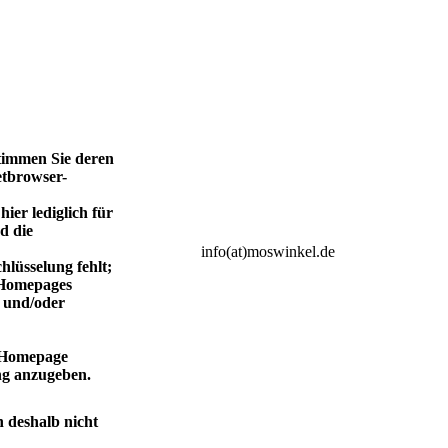
stimmen Sie deren
etbrowser-
ier lediglich für
d die
info(at)moswinkel.de
hlüsselung fehlt;
e Homepages
s und/oder
 Homepage
ng anzugeben.
 deshalb nicht