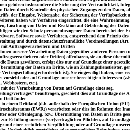
 gehören insbesondere die Sicherung der Vertraulichkeit, Integ
n Daten durch Kontrolle des physischen Zugangs zu den Daten, als
riffs, der Eingabe, Weitergabe, der Sicherung der Verfügbarkeit 
eiteren haben wir Verfahren eingerichtet, die eine Wahrnehmung
ten, Löschung von Daten und Reaktion auf Gefährdung der Daten 
htigen wir den Schutz personenbezogener Daten bereits bei der E
dware, Software sowie Verfahren, entsprechend dem Prinzip des
taltung und durch datenschutzfreundliche Voreinstellungen (Ar
mit Auftragsverarbeitern und Dritten
ahmen unserer Verarbeitung Daten gegenüber anderen Personen 
tragsverarbeitern oder Dritten) offenbaren, sie an diese übermit
 die Daten gewähren, erfolgt dies nur auf Grundlage einer gesetzl
bermittlung der Daten an Dritte, wie an Zahlungsdienstleister, gem
Vertragserfüllung erforderlich ist), Sie eingewilligt haben, eine re
es vorsieht oder auf Grundlage unserer berechtigten Interessen (z.
, Webhostern, etc.).
e mit der Verarbeitung von Daten auf Grundlage eines sog.
itungsvertrages“ beauftragen, geschieht dies auf Grundlage des
n Drittländer
 in einem Drittland (d.h. außerhalb der Europäischen Union (EU)
rtschaftsraums (EWR)) verarbeiten oder dies im Rahmen der I
tter oder Offenlegung, bzw. Übermittlung von Daten an Dritte gesch
 zur Erfüllung unserer (vor)vertraglichen Pflichten, auf Grundlag
fgrund einer rechtlichen Verpflichtung oder auf Grundlage unsere
eht. Vorbehaltlich gesetzlicher oder vertraglicher Erlaubnisse, ver