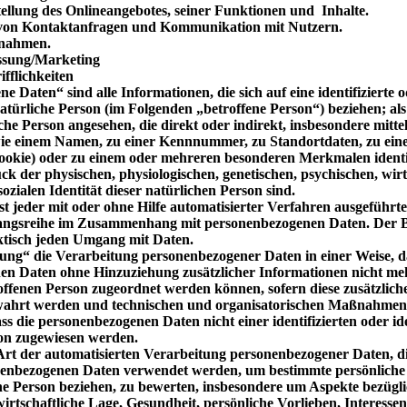
ellung des Onlineangebotes, seiner Funktionen und Inhalte.
von Kontaktanfragen und Kommunikation mit Nutzern.
ßnahmen.
ssung/Marketing
fflichkeiten
 Daten“ sind alle Informationen, die sich auf eine identifizierte 
natürliche Person (im Folgenden „betroffene Person“) beziehen; als 
iche Person angesehen, die direkt oder indirekt, insbesondere mitt
ie einem Namen, zu einer Kennnummer, zu Standortdaten, zu eine
ookie) oder zu einem oder mehreren besonderen Merkmalen identi
k der physischen, physiologischen, genetischen, psychischen, wirt
sozialen Identität dieser natürlichen Person sind.
st jeder mit oder ohne Hilfe automatisierter Verfahren ausgeführ
angsreihe im Zusammenhang mit personenbezogenen Daten. Der Beg
ktisch jeden Umgang mit Daten.
ng“ die Verarbeitung personenbezogener Daten in einer Weise, d
n Daten ohne Hinzuziehung zusätzlicher Informationen nicht me
roffenen Person zugeordnet werden können, sofern diese zusätzlic
wahrt werden und technischen und organisatorischen Maßnahmen u
ss die personenbezogenen Daten nicht einer identifizierten oder id
on zugewiesen werden.
 Art der automatisierten Verarbeitung personenbezogener Daten, di
nenbezogenen Daten verwendet werden, um bestimmte persönliche A
che Person beziehen, zu bewerten, insbesondere um Aspekte bezügl
wirtschaftliche Lage, Gesundheit, persönliche Vorlieben, Interessen