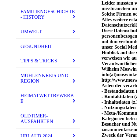
Leider mussten w
missbrauchen um 
FAMILIENGESCHICHTE
Solche Firmen od
- HISTORY
Alles weitere erf
Datenschutzerkl
Diese Datenschut
UMWELT
personenbezogen
mit ihm verbunde
GESUNDHEIT
unser Social Med
Hinblick auf die
verweisen wir au
TIPPS & TRICKS
Verantwortliche
Wilhelm Moswin
info(at)moswinke
MÜHLENKREIS UND
http://www.mosw
REGION
Arten der verarb
- Bestandsdaten 
HEIMATWETTBEWERB
- Kontaktdaten (
E
- Inhaltsdaten (z
- Nutzungsdaten (
- Meta-/Kommunik
OLDTIMER-
Kategorien betro
AUSFAHRTEN
Besucher und Nut
zusammenfassend
Zweck der Verar
URLAUB 2024