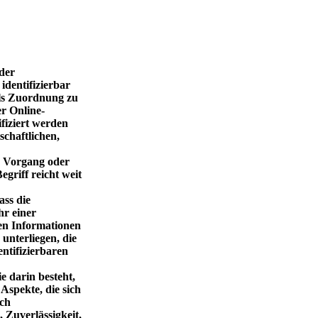
oder
identifizierbar
els Zuordnung zu
r Online-
fiziert werden
schaftlichen,
te Vorgang oder
riff reicht weit
ass die
hr einer
hen Informationen
nterliegen, die
entifizierbaren
e darin besteht,
spekte, die sich
ich
, Zuverlässigkeit,