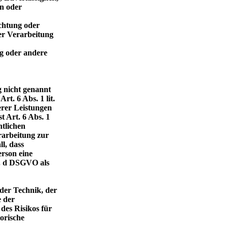
en oder
ichtung oder
der Verarbeitung
ng oder andere
g nicht genannt
rt. 6 Abs. 1 lit.
erer Leistungen
 Art. 6 Abs. 1
htlichen
rarbeitung zur
l, dass
erson eine
t. d DSGVO als
der Technik, der
 der
des Risikos für
orische