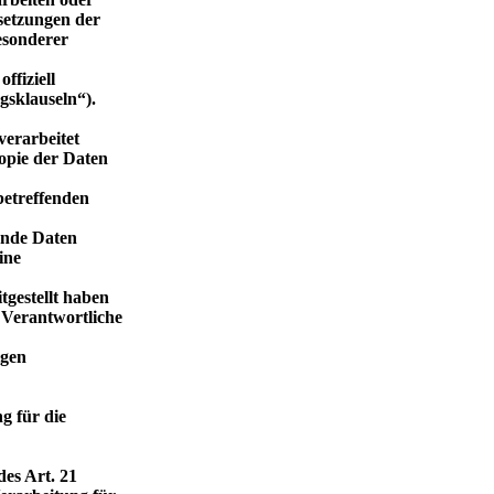
setzungen der
esonderer
ffiziell
gsklauseln“).
verarbeitet
opie der Daten
betreffenden
ende Daten
ine
tgestellt haben
Verantwortliche
igen
g für die
es Art. 21