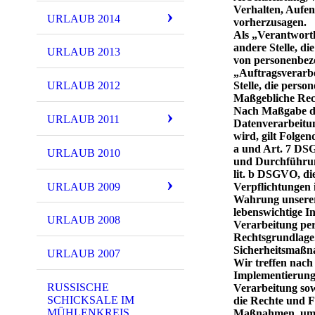
Verhalten, Aufen
URLAUB 2014
vorherzusagen.
Als „Verantwortl
andere Stelle, d
URLAUB 2013
von personenbezo
„Auftragsverarbe
URLAUB 2012
Stelle, die pers
Maßgebliche Rec
Nach Maßgabe de
URLAUB 2011
Datenverarbeitun
wird, gilt Folgen
a und Art. 7 DSG
URLAUB 2010
und Durchführun
lit. b DSGVO, di
URLAUB 2009
Verpflichtungen 
Wahrung unserer b
lebenswichtige I
URLAUB 2008
Verarbeitung per
Rechtsgrundlage
Sicherheitsmaß
URLAUB 2007
Wir treffen nac
Implementierung
RUSSISCHE
Verarbeitung sow
SCHICKSALE IM
die Rechte und F
MÜHLENKREIS
Maßnahmen, um e