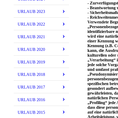
- Zurverfügungst
- Beantwortung 
URLAUB 2023
- Sicherheitsma
- Reichweitenme
Verwendete Begri
URLAUB 2022
„Personenbezogene
identifizierbare 
wird eine natürl
URLAUB 2021
einer Kennung w
Kennung (z.B. C
URLAUB 2020
kann, die Ausdruc
kulturellen oder 
„Verarbeitung“ i
URLAUB 2019
jede solche Vorg
und umfasst pra
„Pseudonymisieru
URLAUB 2018
personenbezogene
spezifischen bet
URLAUB 2017
gesondert aufbe
gewährleisten, da
natürlichen Pers
URLAUB 2016
„Profiling“ jede
dass diese perso
auf eine natürli
URLAUB 2015
Arbeitsleistung, 