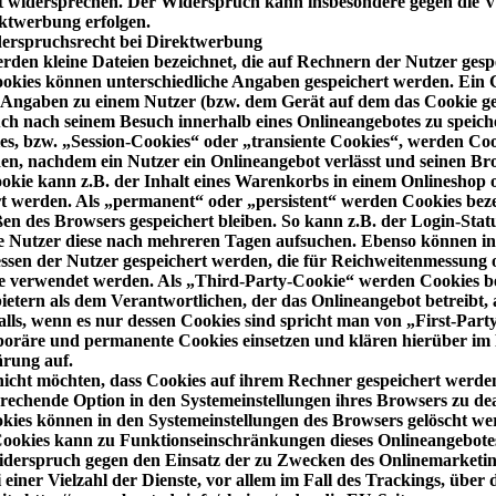
 widersprechen. Der Widerspruch kann insbesondere gegen die V
ktwerbung erfolgen.
erspruchsrecht bei Direktwerbung
rden kleine Dateien bezeichnet, die auf Rechnern der Nutzer gesp
okies können unterschiedliche Angaben gespeichert werden. Ein 
 Angaben zu einem Nutzer (bzw. dem Gerät auf dem das Cookie ges
h nach seinem Besuch innerhalb eines Onlineangebotes zu speich
s, bzw. „Session-Cookies“ oder „transiente Cookies“, werden Coo
den, nachdem ein Nutzer ein Onlineangebot verlässt und seinen Bro
okie kann z.B. der Inhalt eines Warenkorbs in einem Onlineshop 
rt werden. Als „permanent“ oder „persistent“ werden Cookies beze
en des Browsers gespeichert bleiben. So kann z.B. der Login-Statu
e Nutzer diese nach mehreren Tagen aufsuchen. Ebenso können in
essen der Nutzer gespeichert werden, die für Reichweitenmessung 
 verwendet werden. Als „Third-Party-Cookie“ werden Cookies be
etern als dem Verantwortlichen, der das Onlineangebot betreibt,
lls, wenn es nur dessen Cookies sind spricht man von „First-Part
oräre und permanente Cookies einsetzen und klären hierüber i
ärung auf.
 nicht möchten, dass Cookies auf ihrem Rechner gespeichert werde
prechende Option in den Systemeinstellungen ihres Browsers zu dea
kies können in den Systemeinstellungen des Browsers gelöscht we
ookies kann zu Funktionseinschränkungen dieses Onlineangebote
iderspruch gegen den Einsatz der zu Zwecken des Onlinemarketin
einer Vielzahl der Dienste, vor allem im Fall des Trackings, über 