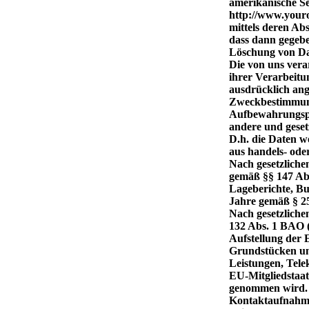
amerikanische Se
http://www.youro
mittels deren Ab
dass dann gegebe
Löschung von D
Die von uns ver
ihrer Verarbeitu
ausdrücklich ange
Zweckbestimmung 
Aufbewahrungspfl
andere und geset
D.h. die Daten we
aus handels- od
Nach gesetzliche
gemäß §§ 147 Abs
Lageberichte, Bu
Jahre gemäß § 25
Nach gesetzliche
132 Abs. 1 BAO (
Aufstellung der
Grundstücken un
Leistungen, Tel
EU-Mitgliedstaa
genommen wird.
Kontaktaufnahm