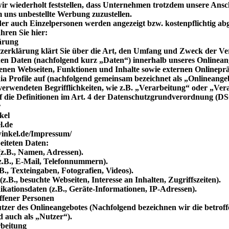
ir wiederholt feststellen, dass Unternehmen trotzdem unsere Ansc
uns unbestellte Werbung zuzustellen.
er auch Einzelpersonen werden angezeigt bzw. kostenpflichtig a
ahren Sie hier:
ärung
zerklärung klärt Sie über die Art, den Umfang und Zweck der Ve
en Daten (nachfolgend kurz „Daten“) innerhalb unseres Onlinean
nen Webseiten, Funktionen und Inhalte sowie externen Onlineprä
ia Profile auf (nachfolgend gemeinsam bezeichnet als „Onlineange
 verwendeten Begrifflichkeiten, wie z.B. „Verarbeitung“ oder „Ver
f die Definitionen im Art. 4 der Datenschutzgrundverordnung (
r
kel
l.de
inkel.de/Impressum/
eiteten Daten:
(z.B., Namen, Adressen).
z.B., E-Mail, Telefonnummern).
.B., Texteingaben, Fotografien, Videos).
z.B., besuchte Webseiten, Interesse an Inhalten, Zugriffszeiten).
ationsdaten (z.B., Geräte-Informationen, IP-Adressen).
ffener Personen
zer des Onlineangebotes (Nachfolgend bezeichnen wir die betrof
 auch als „Nutzer“).
beitung