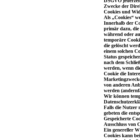
DSGVO jederzeit
Zwecke der Dire
Cookies und Wid
Als „Cookies“ we
Innerhalb der Co
primär dazu, die
während oder auc
temporäre Cookie
die gelöscht wer
einem solchen Co
Status gespeiche
nach dem Schließ
werden, wenn di
Cookie die Inter
Marketingzwecke
von anderen Anbi
werden (andernfa
Wir können temp
Datenschutzerkl
Falls die Nutzer
gebeten die ents
Gespeicherte Coo
Ausschluss von C
Ein genereller W
Cookies kann bei 