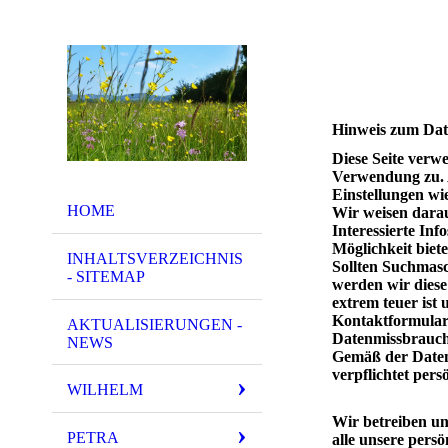
Hinweis zum Dat
Diese Seite verw
Verwendung zu. 
Einstellungen wi
HOME
Wir weisen darau
Interessierte In
Möglichkeit biet
INHALTSVERZEICHNIS
Sollten Suchmasch
- SITEMAP
werden wir diese
extrem teuer ist 
Kontaktformular
AKTUALISIERUNGEN -
Datenmissbrauch 
NEWS
Gemäß der Daten
verpflichtet per
WILHELM
Wir betreiben un
PETRA
alle unsere persö