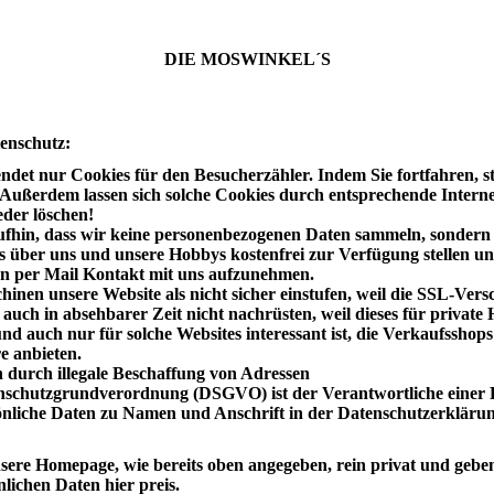
DIE MOSWINKEL´S
enschutz:
endet nur Cookies für den Besucherzähler. Indem Sie fortfahren, 
Außerdem lassen sich solche Cookies durch entsprechende Intern
eder löschen!
fhin, dass wir keine personenbezogenen Daten sammeln, sondern h
fos über uns und unsere Hobbys kostenfrei zur Verfügung stellen un
en per Mail Kontakt mit uns aufzunehmen.
inen unsere Website als nicht sicher einstufen, weil die SSL-Versc
 auch in absehbarer Zeit nicht nachrüsten, weil dieses für privat
und auch nur für solche Websites interessant ist, die Verkaufsshop
e anbieten.
durch illegale Beschaffung von Adressen
schutzgrundverordnung (DSGVO) ist der Verantwortliche einer
sönliche Daten zu Namen und Anschrift in der Datenschutzerkläru
sere Homepage, wie bereits oben angegeben, rein privat und geben
nlichen Daten hier preis.